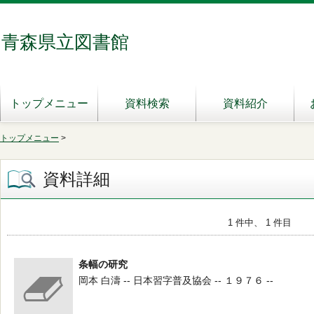
青森県立図書館
トップメニュー
資料検索
資料紹介
トップメニュー
>
資料詳細
1 件中、 1 件目
条幅の研究
岡本 白濤 -- 日本習字普及協会 -- １９７６ --