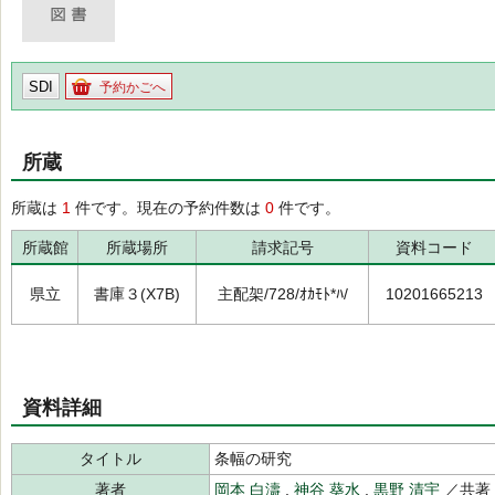
SDI
予約かごへ
所蔵
所蔵は
1
件です。現在の予約件数は
0
件です。
所蔵館
所蔵場所
請求記号
資料コード
県立
書庫３(X7B)
主配架/728/ｵｶﾓﾄ*ﾊ/
10201665213
資料詳細
タイトル
条幅の研究
著者
岡本 白濤
,
神谷 葵水
,
黒野 清宇
／共