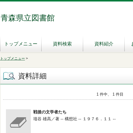
青森県立図書館
トップメニュー
資料検索
資料紹介
トップメニュー
>
資料詳細
1 件中、 1 件目
戦後の文学者たち
埴谷 雄高／著 -- 構想社 -- １９７６．１１ --