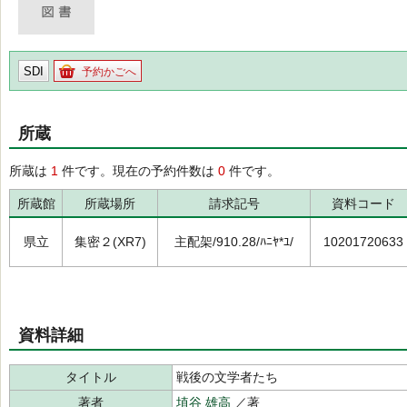
SDI
予約かごへ
所蔵
所蔵は
1
件です。現在の予約件数は
0
件です。
所蔵館
所蔵場所
請求記号
資料コード
県立
集密２(XR7)
主配架/910.28/ﾊﾆﾔ*ﾕ/
10201720633
資料詳細
タイトル
戦後の文学者たち
著者
埴谷 雄高
／著