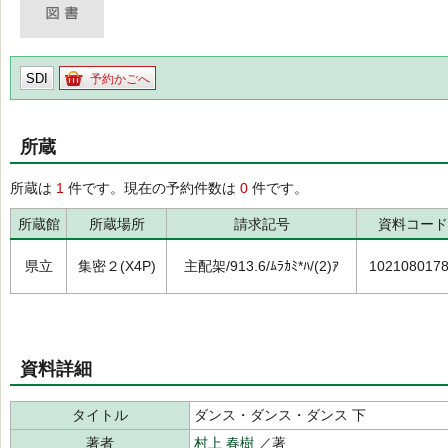
SDI
予約かごへ
所蔵
所蔵は
1
件です。現在の予約件数は
0
件です。
所蔵館
所蔵場所
請求記号
資料コード
県立
集密２(X4P)
主配架/913.6/ﾑﾗｶﾐ*ﾊ/(2)ｱ
102108017
資料詳細
タイトル
ダンス・ダンス・ダンス 下
著者
村上 春樹
／著