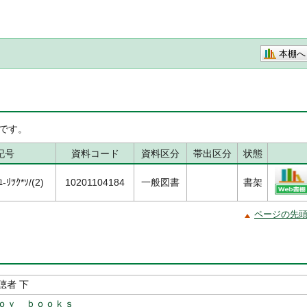
本棚へ
です。
記号
資料コード
資料区分
帯出区分
状態
ﾘﾂｸ*ｿ/(2)
10201104184
一般図書
書架
ページの先
聴者 下
ｏｙ ｂｏｏｋｓ