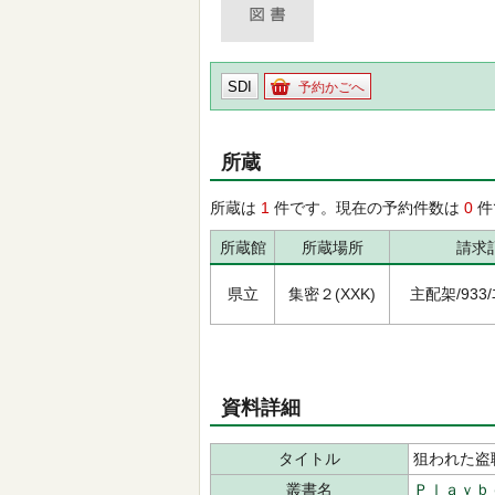
SDI
予約かごへ
所蔵
所蔵は
1
件です。現在の予約件数は
0
件
所蔵館
所蔵場所
請求
県立
集密２(XXK)
主配架/933/ﾕ-
資料詳細
タイトル
狙われた盗
叢書名
Ｐｌａｙｂ