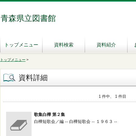
青森県立図書館
トップメニュー
資料検索
資料紹介
トップメニュー
>
資料詳細
1 件中、 1 件目
歌集白樺 第２集
白樺短歌会／編 -- 白樺短歌会 -- １９６３ --