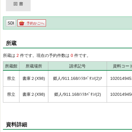
SDI
予約かごへ
所蔵
所蔵は
2
件です。現在の予約件数は
0
件です。
所蔵館
所蔵場所
請求記号
資料コー
県立
書庫２(X98)
郷人/911.168/ｼﾗｶﾊﾞﾀﾝ/(2)ｱ
102014945
県立
書庫２(X98)
郷人/911.168/ｼﾗｶﾊﾞﾀﾝ/(2)
102014945
資料詳細