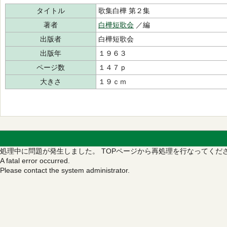
タイトル
歌集白樺 第２集
著者
白樺短歌会
／編
出版者
白樺短歌会
出版年
１９６３
ページ数
１４７ｐ
大きさ
１９ｃｍ
処理中に問題が発生しました。
TOPページから再処理を行なってくだ
A fatal error occurred.
Please contact the system administrator.