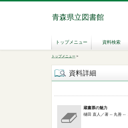
青森県立図書館
トップメニュー
資料検索
トップメニュー
>
資料詳細
蔵書票の魅力
樋田 直人／著 -- 丸善 --