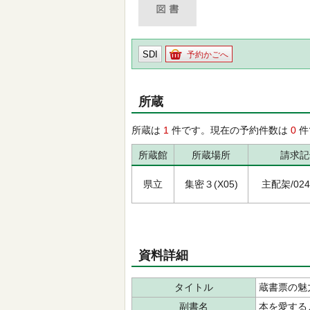
SDI
予約かごへ
所蔵
所蔵は
1
件です。現在の予約件数は
0
件
所蔵館
所蔵場所
請求記
県立
集密３(X05)
主配架/024/
資料詳細
タイトル
蔵書票の魅
副書名
本を愛する