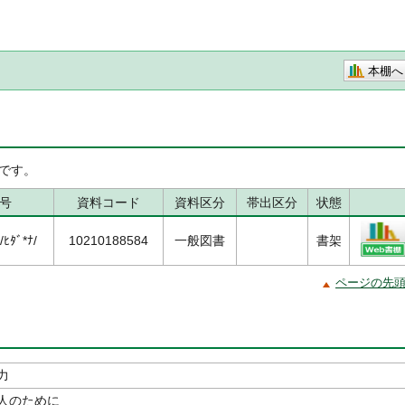
本棚へ
です。
号
資料コード
資料区分
帯出区分
状態
ﾋﾀﾞ*ﾅ/
10210188584
一般図書
書架
ページの先
力
人のために