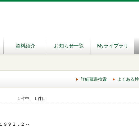
資料紹介
お知らせ一覧
Myライブラリ
詳細蔵書検索
よくある検
1 件中、 1 件目
 １９９２．２ --