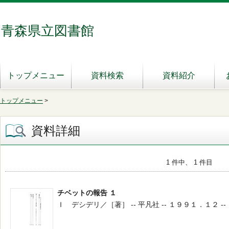
青森県立図書館
トップメニュー
資料検索
資料紹介
トップメニュー
>
資料詳細
1 件中、 1 件目
チベットの報告 １
Ｉ デシデリ／［著］ -- 平凡社 -- １９９１．１２ --