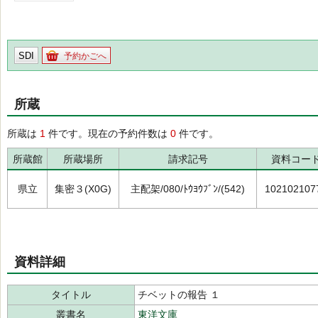
SDI
予約かごへ
所蔵
所蔵は
1
件です。現在の予約件数は
0
件です。
所蔵館
所蔵場所
請求記号
資料コー
県立
集密３(X0G)
主配架/080/ﾄｳﾖｳﾌﾞﾝ/(542)
102102107
資料詳細
タイトル
チベットの報告 １
叢書名
東洋文庫