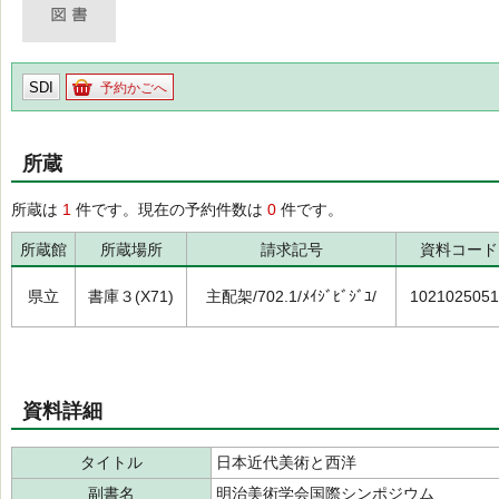
SDI
予約かごへ
所蔵
所蔵は
1
件です。現在の予約件数は
0
件です。
所蔵館
所蔵場所
請求記号
資料コード
県立
書庫３(X71)
主配架/702.1/ﾒｲｼﾞﾋﾞｼﾞﾕ/
1021025051
資料詳細
タイトル
日本近代美術と西洋
副書名
明治美術学会国際シンポジウム