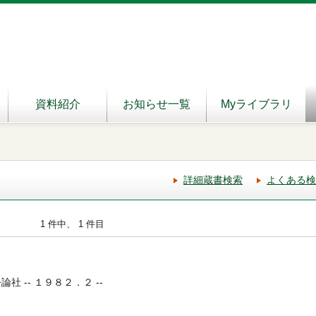
資料紹介
お知らせ一覧
Myライブラリ
詳細蔵書検索
よくある検
1 件中、 1 件目
社 -- １９８２．２ --