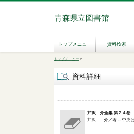
青森県立図書館
トップメニュー
資料検索
トップメニュー
>
資料詳細
芹沢 介全集 第２４巻
芹沢 介／著 -- 中央公論