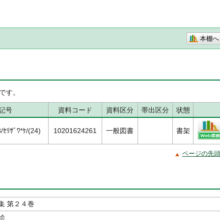
本棚へ
です。
記号
資料コード
資料区分
帯出区分
状態
ｾﾘｻﾞﾜ*ｹ/(24)
10201624261
一般図書
書架
ページの先
集 第２４巻
絵