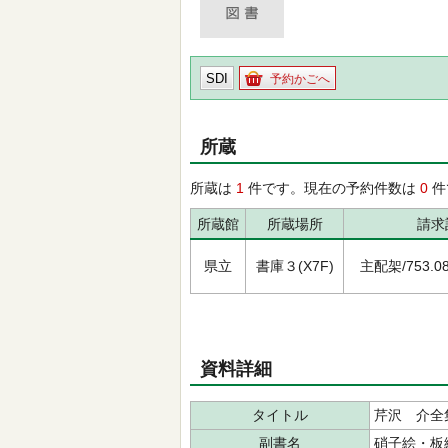
SDI
予約かごへ
所蔵
所蔵は
1
件です。現在の予約件数は
0
件
所蔵館
所蔵場所
請求
県立
書庫３(X7F)
主配架/753.08/
資料詳細
タイトル
芹沢 介全
副書名
硝子絵・板