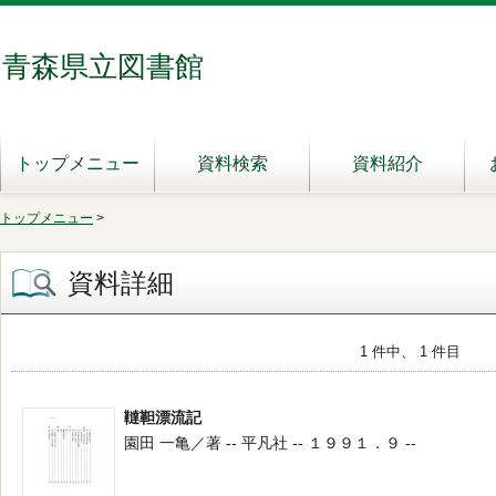
青森県立図書館
トップメニュー
資料検索
資料紹介
トップメニュー
>
資料詳細
1 件中、 1 件目
韃靼漂流記
園田 一亀／著 -- 平凡社 -- １９９１．９ --