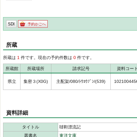
SDI
予約かごへ
所蔵
所蔵は
1
件です。現在の予約件数は
0
件です。
所蔵館
所蔵場所
請求記号
資料コー
県立
集密３(X0G)
主配架/080/ﾄｳﾖｳﾌﾞﾝ/(539)
102100445
資料詳細
タイトル
韃靼漂流記
叢書名
東洋文庫