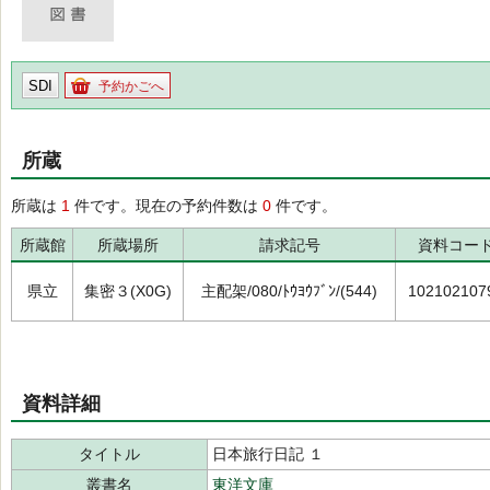
SDI
予約かごへ
所蔵
所蔵は
1
件です。現在の予約件数は
0
件です。
所蔵館
所蔵場所
請求記号
資料コー
県立
集密３(X0G)
主配架/080/ﾄｳﾖｳﾌﾞﾝ/(544)
102102107
資料詳細
タイトル
日本旅行日記 １
叢書名
東洋文庫