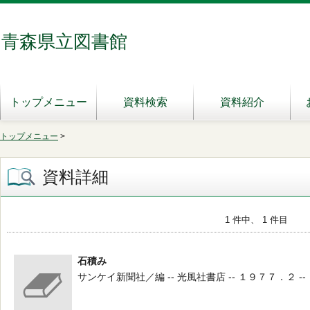
青森県立図書館
トップメニュー
資料検索
資料紹介
トップメニュー
>
資料詳細
1 件中、 1 件目
石積み
サンケイ新聞社／編 -- 光風社書店 -- １９７７．２ --