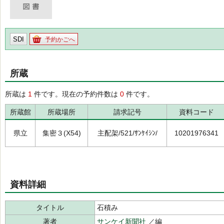
SDI
予約かごへ
所蔵
所蔵は
1
件です。現在の予約件数は
0
件です。
所蔵館
所蔵場所
請求記号
資料コード
県立
集密３(X54)
主配架/521/ｻﾝｹｲｼﾝ/
10201976341
資料詳細
タイトル
石積み
著者
サンケイ新聞社
／編