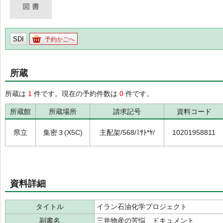
SDI
予約かごへ
所蔵
所蔵は
1
件です。現在の予約件数は
0
件です。
所蔵館
所蔵場所
請求記号
資料コード
県立
集密３(X5C)
主配架/568/ﾐｻﾄ*ﾔ/
10201958811
資料詳細
タイトル
イラン石油化学プロジェクト
副書名
三井物産の苦悩 ドキュメント