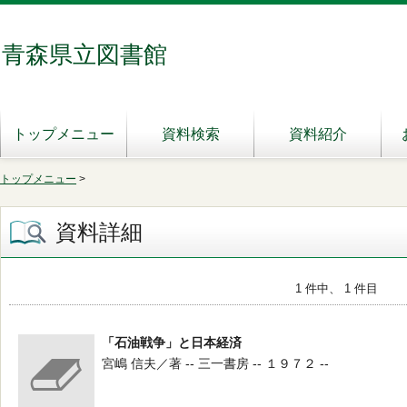
青森県立図書館
トップメニュー
資料検索
資料紹介
トップメニュー
>
資料詳細
1 件中、 1 件目
「石油戦争」と日本経済
宮嶋 信夫／著 -- 三一書房 -- １９７２ --