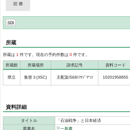
SDI
所蔵
所蔵は
1
件です。現在の予約件数は
0
件です。
所蔵館
所蔵場所
請求記号
資料コード
県立
集密３(X5C)
主配架/568/ﾐﾔｼﾞﾏ*ﾉ/
10201958855
資料詳細
タイトル
「石油戦争」と日本経済
叢書名
三一新書