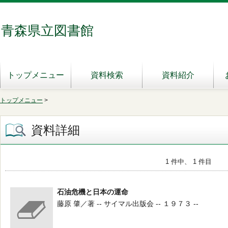
青森県立図書館
トップメニュー
資料検索
資料紹介
トップメニュー
>
資料詳細
1 件中、 1 件目
石油危機と日本の運命
藤原 肇／著 -- サイマル出版会 -- １９７３ --