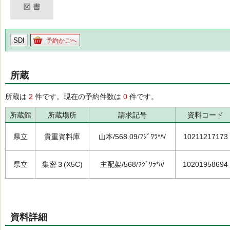
SDI
予約かごへ
所蔵
所蔵は
2
件です。現在の予約件数は
0
件です。
所蔵館
所蔵場所
請求記号
資料コード
県立
貴重資料庫
山本/568.09/ﾌｼﾞﾜﾗ*ﾊ/
10211217173
県立
集密３(X5C)
主配架/568/ﾌｼﾞﾜﾗ*ﾊ/
10201958694
資料詳細