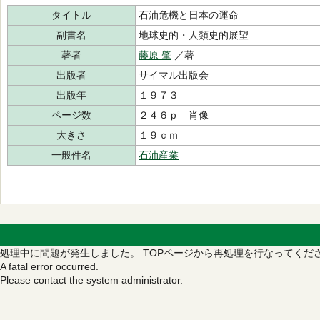
タイトル
石油危機と日本の運命
副書名
地球史的・人類史的展望
著者
藤原 肇
／著
出版者
サイマル出版会
出版年
１９７３
ページ数
２４６ｐ 肖像
大きさ
１９ｃｍ
一般件名
石油産業
処理中に問題が発生しました。
TOPページから再処理を行なってくだ
A fatal error occurred.
Please contact the system administrator.