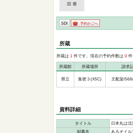
SDI
予約かごへ
所蔵
所蔵は
1
件です。現在の予約件数は
0
件
所蔵館
所蔵場所
請求
県立
集密３(X5C)
主配架/568/ﾌ
資料詳細
タイトル
日本丸は沈
副書名
あるオイル