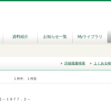
資料紹介
お知らせ一覧
Myライブラリ
詳細蔵書検索
よくある検
1 件中、 1 件目
 -- １９７７．２ --