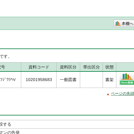
本棚へ
です。
記号
資料コード
資料区分
帯出区分
状態
ｼﾞﾜﾗ*ﾊ/
10201958683
一般図書
書架
ページの先
没する
マンの告発