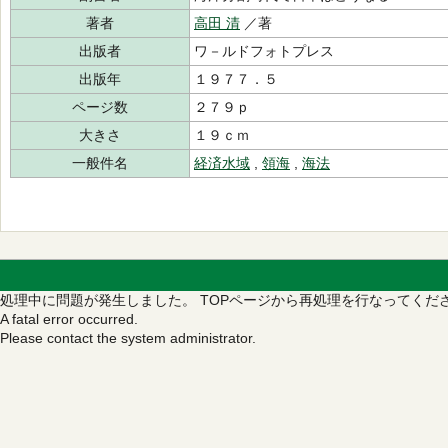
著者
高田 清
／著
出版者
ワ－ルドフォトプレス
出版年
１９７７．５
ページ数
２７９ｐ
大きさ
１９ｃｍ
一般件名
経済水域
,
領海
,
海法
処理中に問題が発生しました。
TOPページから再処理を行なってくだ
A fatal error occurred.
Please contact the system administrator.