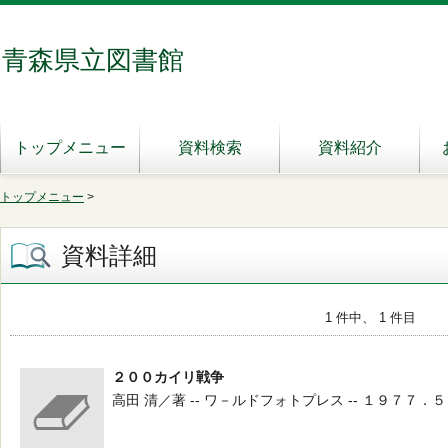
青森県立図書館
トップメニュー
資料検索
資料紹介
トップメニュー
>
資料詳細
1 件中、 1 件目
２００カイリ戦争
高田 清／著 -- ワ－ルドフォトプレス -- １９７７．５ 