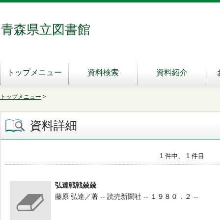
青森県立図書館
トップメニュー
資料検索
資料紹介
トップメニュー
>
資料詳細
1 件中、 1 件目
弘達戦戦兢兢
藤原 弘達／著 -- 読売新聞社 -- １９８０．２ --