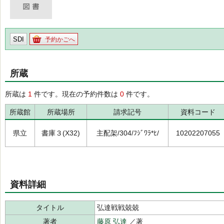
SDI
予約かごへ
所蔵
所蔵は
1
件です。現在の予約件数は
0
件です。
所蔵館
所蔵場所
請求記号
資料コード
県立
書庫３(X32)
主配架/304/ﾌｼﾞﾜﾗ*ﾋ/
10202207055
資料詳細
タイトル
弘達戦戦兢兢
著者
藤原 弘達
／著