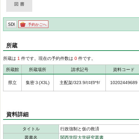
SDI
予約かごへ
所蔵
所蔵は
1
件です。現在の予約件数は
0
件です。
所蔵館
所蔵場所
請求記号
資料コード
県立
集密３(X3L)
主配架/323.9/ﾋﾛｵｶ*ﾀ/
10202449689
資料詳細
タイトル
行政強制と仮の救済
叢書名
関西学院大学研究叢書