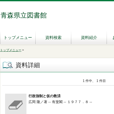
青森県立図書館
トップメニュー
資料検索
資料紹介
トップメニュー
>
資料詳細
1 件中、 1 件目
行政強制と仮の救済
広岡 隆／著 -- 有斐閣 -- １９７７．８ --