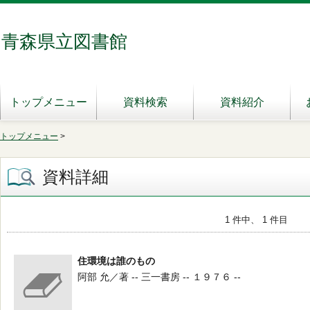
青森県立図書館
トップメニュー
資料検索
資料紹介
トップメニュー
>
資料詳細
1 件中、 1 件目
住環境は誰のもの
阿部 允／著 -- 三一書房 -- １９７６ --