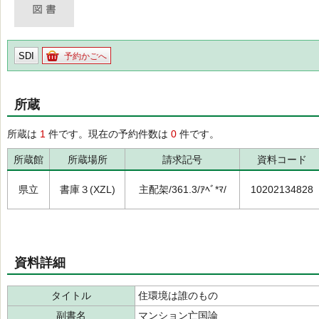
SDI
予約かごへ
所蔵
所蔵は
1
件です。現在の予約件数は
0
件です。
所蔵館
所蔵場所
請求記号
資料コード
県立
書庫３(XZL)
主配架/361.3/ｱﾍﾞ*ﾏ/
10202134828
資料詳細
タイトル
住環境は誰のもの
副書名
マンション亡国論