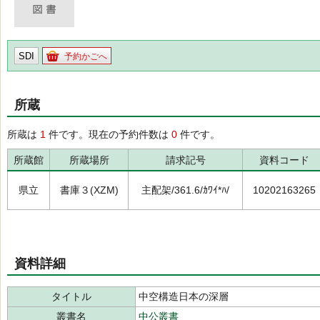
SDI
予約かごへ
所蔵
所蔵は
1
件です。現在の予約件数は
0
件です。
所蔵館
所蔵場所
請求記号
資料コード
県立
書庫３(XZM)
主配架/361.6/ｶﾜｲ*ﾊ/
10202163265
資料詳細
タイトル
中空構造日本の深層
叢書名
中公叢書