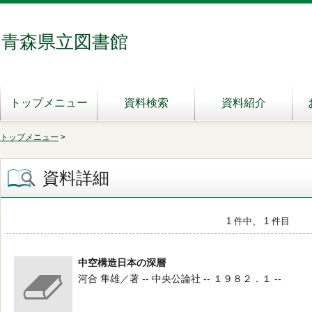
青森県立図書館
トップメニュー
資料検索
資料紹介
トップメニュー
>
資料詳細
1 件中、 1 件目
中空構造日本の深層
河合 隼雄／著 -- 中央公論社 -- １９８２．１ --