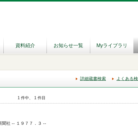
資料紹介
お知らせ一覧
Myライブラリ
詳細蔵書検索
よくある検
1 件中、 1 件目
聞社 -- １９７７．３ --