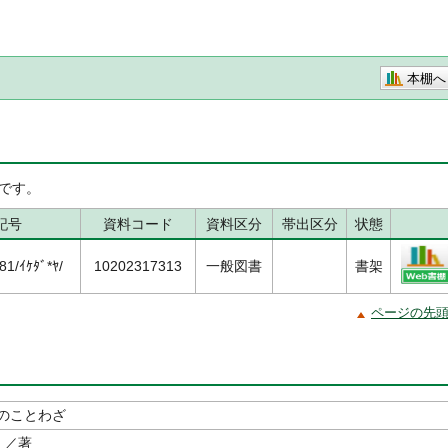
本棚へ
です。
記号
資料コード
資料区分
帯出区分
状態
1/ｲｹﾀﾞ*ﾔ/
10202317313
一般図書
書架
ページの先
のことわざ
／著