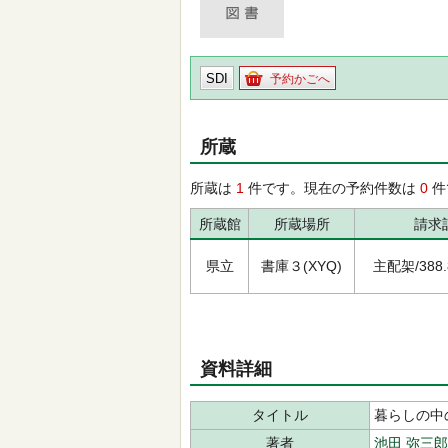
SDI
予約かごへ
所蔵
所蔵は
1
件です。現在の予約件数は
0
件
所蔵館
所蔵場所
請求
県立
書庫３(XYQ)
主配架/388.8
資料詳細
タイトル
暮らしの中
著者
池田 弥三郎