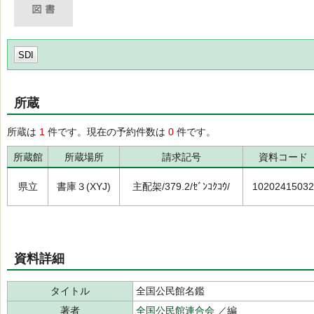
SDI
所蔵
所蔵は
1
件です。現在の予約件数は
0
件です。
所蔵館
所蔵場所
請求記号
資料コード
県立
書庫３(XYJ)
主配架/379.2/ｾﾞﾝｺｸｺｳ/
10202415032
資料詳細
タイトル
全国公民館名鑑
著者
全国公民館連合会
／編