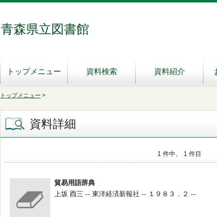
青森県立図書館
トップメニュー
資料検索
資料紹介
トップメニュー
>
資料詳細
1 件中、 1 件目
貿易用語辞典
上坂 酉三 -- 東洋経済新報社 -- １９８３．２ --