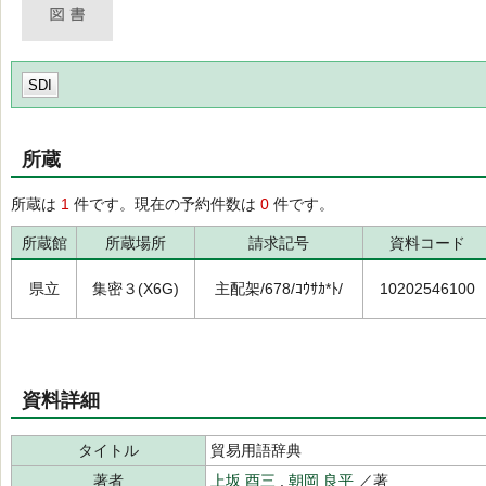
SDI
所蔵
所蔵は
1
件です。現在の予約件数は
0
件です。
所蔵館
所蔵場所
請求記号
資料コード
県立
集密３(X6G)
主配架/678/ｺｳｻｶ*ﾄ/
10202546100
資料詳細
タイトル
貿易用語辞典
著者
上坂 酉三
,
朝岡 良平
／著