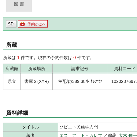
SDI
予約かごへ
所蔵
所蔵は
1
件です。現在の予約件数は
0
件です。
所蔵館
所蔵場所
請求記号
資料コード
県立
書庫３(XYR)
主配架/389.38/ﾄ-ｶﾚﾌ*ｾ/
1020237697
資料詳細
タイトル
ソビエト民族学入門
著者
エス ア ト－カレフ
／編著,
大木 伸一