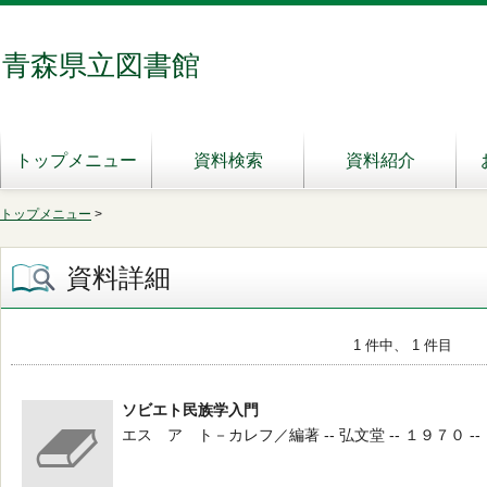
青森県立図書館
トップメニュー
資料検索
資料紹介
トップメニュー
>
資料詳細
1 件中、 1 件目
ソビエト民族学入門
エス ア ト－カレフ／編著 -- 弘文堂 -- １９７０ --