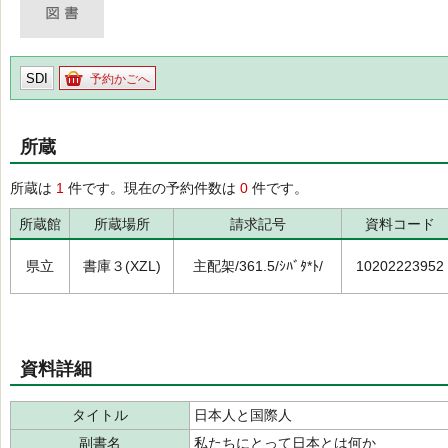
SDI
予約かごへ
所蔵
所蔵は
1
件です。現在の予約件数は
0
件です。
所蔵館
所蔵場所
請求記号
資料コード
県立
書庫３(XZL)
主配架/361.5/ｼﾊﾞﾀ*ﾄ/
10202223952
資料詳細
タイトル
日本人と国際人
副書名
私たちにとって日本とは何か