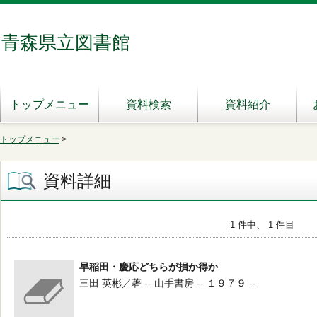
青森県立図書館
トップメニュー
資料検索
資料紹介
トップメニュー
>
資料詳細
1 件中、 1 件目
早稲田・慶応どちらが損か得か
三田 英彬／著 -- 山手書房 -- １９７９ --