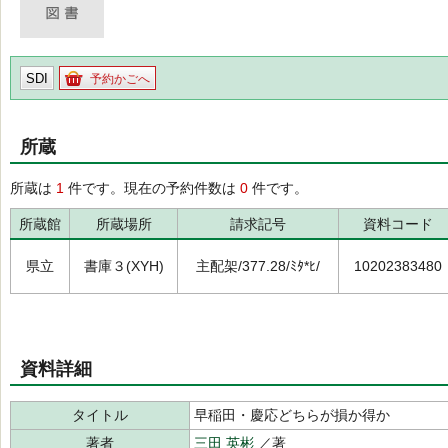
SDI
予約かごへ
所蔵
所蔵は
1
件です。現在の予約件数は
0
件です。
所蔵館
所蔵場所
請求記号
資料コード
県立
書庫３(XYH)
主配架/377.28/ﾐﾀ*ﾋ/
10202383480
資料詳細
タイトル
早稲田・慶応どちらが損か得か
著者
三田 英彬
／著