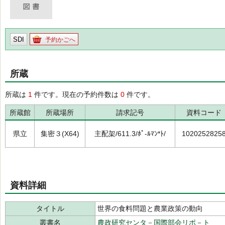
SDI
予約かごへ
所蔵
所蔵は
1
件です。現在の予約件数は
0
件です。
所蔵館
所蔵場所
請求記号
資料コード
県立
集密３(X64)
主配架/611.3/ﾎﾟ-ﾙﾏﾝ*ﾄ/
1020252825
資料詳細
タイトル
世界の食料問題と農業政策の動向
叢書名
農政研究センタ－国際部会リポ－ト