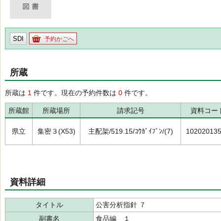
SDI
予約かごへ
所蔵
所蔵は
1
件です。現在の予約件数は
0
件です。
所蔵館
所蔵場所
請求記号
資料コー
県立
集密３(X53)
主配架/519.15/ｺｳｶﾞｲﾌﾞﾝ/(7)
10202013
資料詳細
タイトル
公害分析指針 ７
副書名
食品編 １