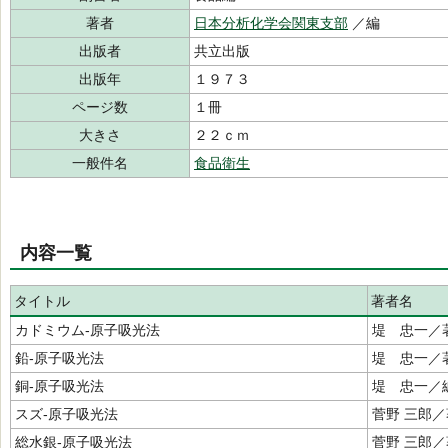
著者
日本分析化学会関東支部
／編
出版者
共立出版
出版年
１９７３
ページ数
１冊
大きさ
２２ｃｍ
一般件名
食品衛生
内容一覧
タイトル
著者名
カドミウム‐原子吸光法
堤 忠一／
鉛‐原子吸光法
堤 忠一／
銅‐原子吸光法
堤 忠一／
スズ‐原子吸光法
菅野 三郎／
総水銀‐原子吸光法
菅野 三郎／