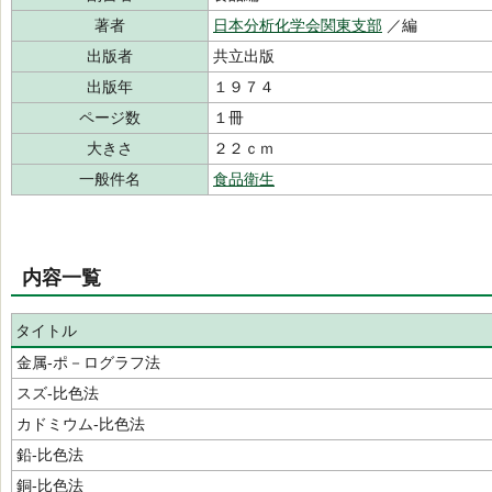
著者
日本分析化学会関東支部
／編
出版者
共立出版
出版年
１９７４
ページ数
１冊
大きさ
２２ｃｍ
一般件名
食品衛生
内容一覧
タイトル
金属‐ポ－ログラフ法
スズ‐比色法
カドミウム‐比色法
鉛‐比色法
銅‐比色法