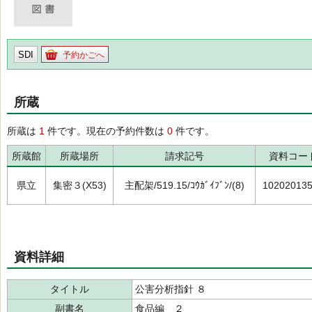
SDI
予約かごへ
所蔵
所蔵は
1
件です。現在の予約件数は
0
件です。
所蔵館
所蔵場所
請求記号
資料コー
県立
集密３(X53)
主配架/519.15/ｺｳｶﾞｲﾌﾞﾝ/(8)
10202013
資料詳細
タイトル
公害分析指針 ８
副書名
食品編 ２