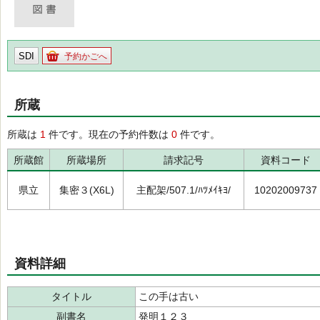
SDI
予約かごへ
所蔵
所蔵は
1
件です。現在の予約件数は
0
件です。
所蔵館
所蔵場所
請求記号
資料コード
県立
集密３(X6L)
主配架/507.1/ﾊﾂﾒｲｷﾖ/
10202009737
資料詳細
タイトル
この手は古い
副書名
発明１２３