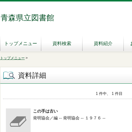
青森県立図書館
トップメニュー
資料検索
資料紹介
トップメニュー
>
資料詳細
1 件中、 1 件目
この手は古い
発明協会／編 -- 発明協会 -- １９７６ --