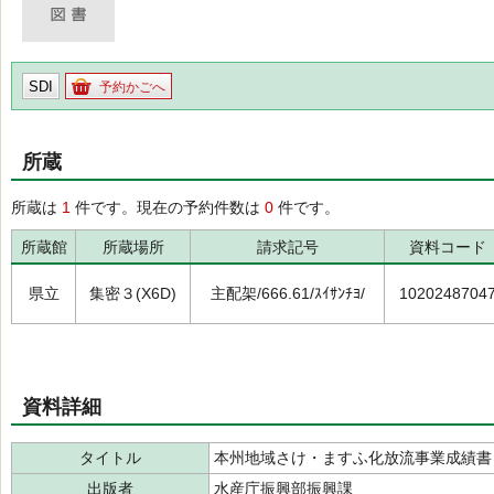
SDI
予約かごへ
所蔵
所蔵は
1
件です。現在の予約件数は
0
件です。
所蔵館
所蔵場所
請求記号
資料コード
県立
集密３(X6D)
主配架/666.61/ｽｲｻﾝﾁﾖ/
1020248704
資料詳細
タイトル
本州地域さけ・ますふ化放流事業成績書
出版者
水産庁振興部振興課