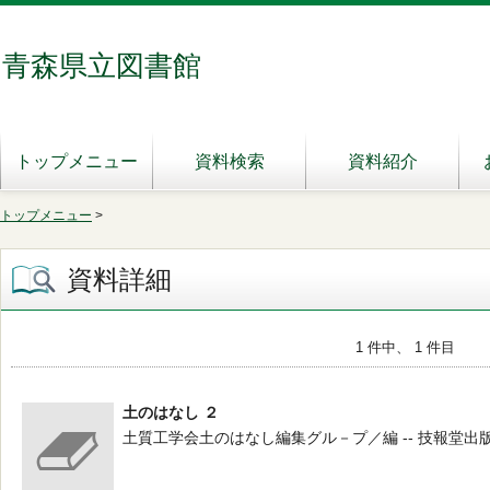
青森県立図書館
トップメニュー
資料検索
資料紹介
トップメニュー
>
資料詳細
1 件中、 1 件目
土のはなし ２
土質工学会土のはなし編集グル－プ／編 -- 技報堂出版 -