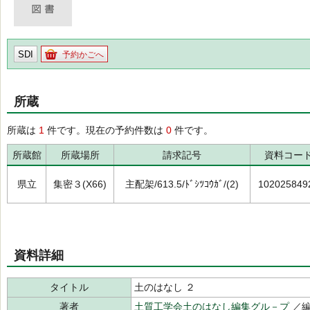
SDI
予約かごへ
所蔵
所蔵は
1
件です。現在の予約件数は
0
件です。
所蔵館
所蔵場所
請求記号
資料コー
県立
集密３(X66)
主配架/613.5/ﾄﾞｼﾂｺｳｶﾞ/(2)
102025849
資料詳細
タイトル
土のはなし ２
著者
土質工学会土のはなし編集グル－プ
／