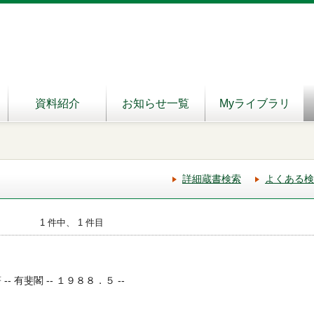
資料紹介
お知らせ一覧
Myライブラリ
詳細蔵書検索
よくある検
1 件中、 1 件目
- 有斐閣 -- １９８８．５ --