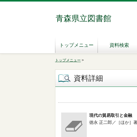
青森県立図書館
トップメニュー
資料検索
トップメニュー
>
資料詳細
現代の貿易取引と金融
徳永 正二郎／［ほか］著 -