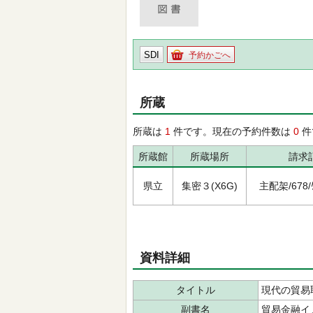
SDI
予約かごへ
所蔵
所蔵は
1
件です。現在の予約件数は
0
件
所蔵館
所蔵場所
請求
県立
集密３(X6G)
主配架/678/ｹ
資料詳細
タイトル
現代の貿易
副書名
貿易金融イ