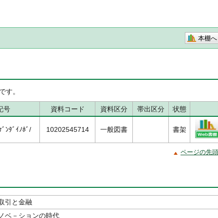
本棚へ
です。
記号
資料コード
資料区分
帯出区分
状態
ﾞﾝﾀﾞｲﾉﾎﾞ/
10202545714
一般図書
書架
ページの先
取引と金融
ノベ－ションの時代