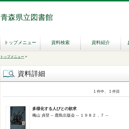
青森県立図書館
トップメニュー
資料検索
資料紹介
トップメニュー
>
資料詳細
1 件中、 1 件目
多様化する人びとの欲求
穐山 貞登 -- 鹿島出版会 -- １９８２．７ --