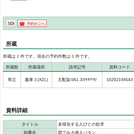
SDI
予約かごへ
所蔵
所蔵は
1
件です。現在の予約件数は
0
件です。
所蔵館
所蔵場所
請求記号
資料コード
県立
書庫３(XZL)
主配架/361.3/ｱｷﾔﾏ*ﾀ/
10202194543
資料詳細
タイトル
多様化する人びとの欲求
副書名
図でみる個人パタン