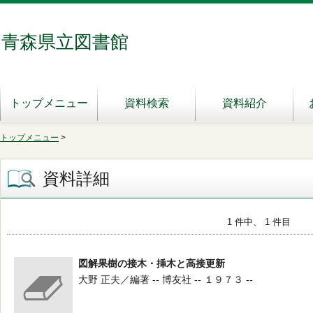
青森県立図書館
トップメニュー
資料検索
資料紹介
トップメニュー
>
資料詳細
1 件中、 1 件目
図解果樹の接木・挿木と高接更新
大野 正夫／編著 -- 博友社 -- １９７３ --