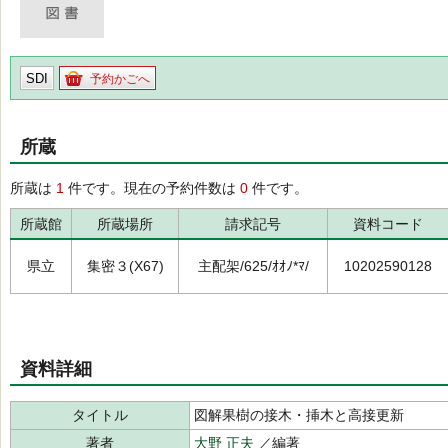
SDI
予約かごへ
所蔵
所蔵は
1
件です。現在の予約件数は
0
件です。
所蔵館
所蔵場所
請求記号
資料コード
県立
集密３(X67)
主配架/625/ｵｵﾉ*ﾏ/
10202590128
資料詳細
タイトル
図解果樹の接木・挿木と高接更新
著者
大野 正夫
／編著