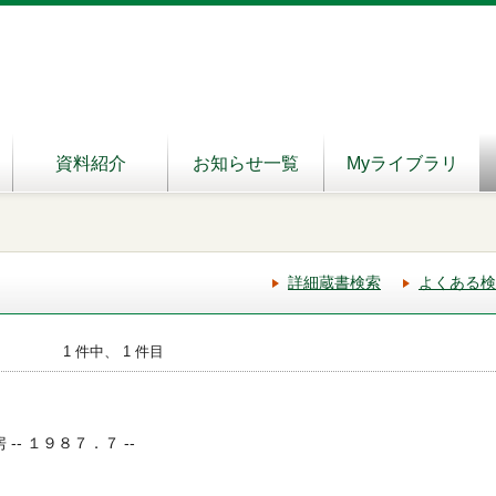
資料紹介
お知らせ一覧
Myライブラリ
詳細蔵書検索
よくある検
1 件中、 1 件目
 -- １９８７．７ --