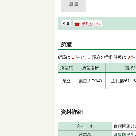
SDI
予約かごへ
所蔵
所蔵は
1
件です。現在の予約件数は
0
件
所蔵館
所蔵場所
請求
県立
集密３(X64)
主配架/611.3/ﾐ
資料詳細
タイトル
食糧問題と
叢書名
論集国民生