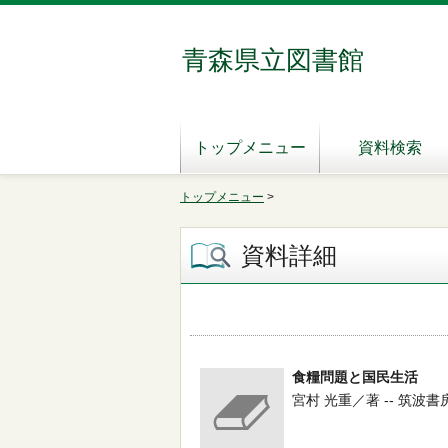
青森県立図書館
トップメニュー
資料検索
トップメニュー
>
資料詳細
食糧問題と国民生活
宮村 光重／著 -- 筑波書房