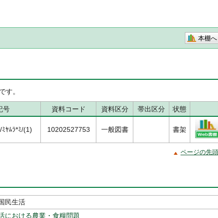
本棚へ
です。
記号
資料コード
資料区分
帯出区分
状態
ﾔﾑﾗ*ﾐ/(1)
10202527753
一般図書
書架
ページの先
国民生活
活における農業・食糧問題