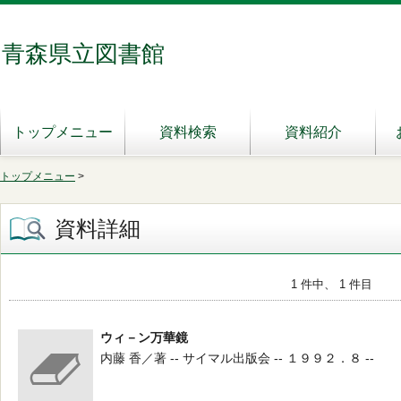
青森県立図書館
トップメニュー
資料検索
資料紹介
トップメニュー
>
資料詳細
1 件中、 1 件目
ウィ－ン万華鏡
内藤 香／著 -- サイマル出版会 -- １９９２．８ --