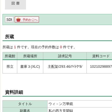
SDI
予約かごへ
所蔵
所蔵は
1
件です。現在の予約件数は
0
件です。
所蔵館
所蔵場所
請求記号
資料コード
県立
書庫３(XLC)
主配架/293.46/ﾅｲﾄｳ*ｶ/
10210298897
資料詳細
タイトル
ウィ－ン万華鏡
副書名
私の西方見聞録