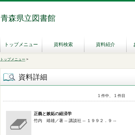
青森県立図書館
トップメニュー
資料検索
資料紹介
トップメニュー
>
資料詳細
1 件中、 1 件目
正義と嫉妬の経済学
竹内 靖雄／著 -- 講談社 -- １９９２．９ --