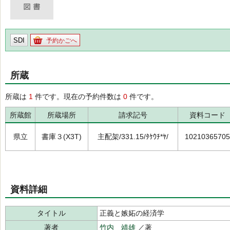
SDI
予約かごへ
所蔵
所蔵は
1
件です。現在の予約件数は
0
件です。
所蔵館
所蔵場所
請求記号
資料コード
県立
書庫３(X3T)
主配架/331.15/ﾀｹｳﾁ*ﾔ/
10210365705
資料詳細
タイトル
正義と嫉妬の経済学
著者
竹内 靖雄
／著