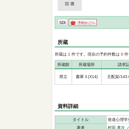
SDI
予約かごへ
所蔵
所蔵は
1
件です。現在の予約件数は
0
件
所蔵館
所蔵場所
請求
県立
書庫３(X14)
主配架/143.0
資料詳細
タイトル
発達心理学
著者
村田 孝次