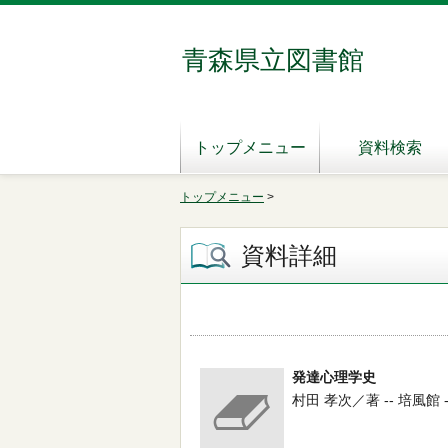
青森県立図書館
トップメニュー
資料検索
トップメニュー
>
資料詳細
発達心理学史
村田 孝次／著 -- 培風館 