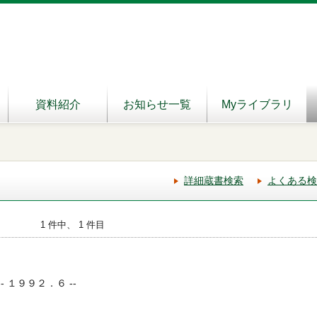
資料紹介
お知らせ一覧
Myライブラリ
詳細蔵書検索
よくある検
1 件中、 1 件目
-- １９９２．６ --