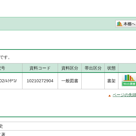
本棚へ
です。
記号
資料コード
資料区分
帯出区分
状態
2/ﾑﾗﾀ*ｺ/
10210272904
一般図書
書架
ページの先
史
／著