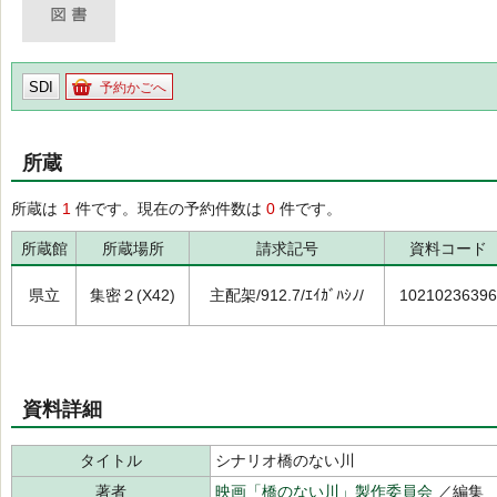
SDI
予約かごへ
所蔵
所蔵は
1
件です。現在の予約件数は
0
件です。
所蔵館
所蔵場所
請求記号
資料コード
県立
集密２(X42)
主配架/912.7/ｴｲｶﾞﾊｼﾉ/
10210236396
資料詳細
タイトル
シナリオ橋のない川
著者
映画「橋のない川」製作委員会
／編集