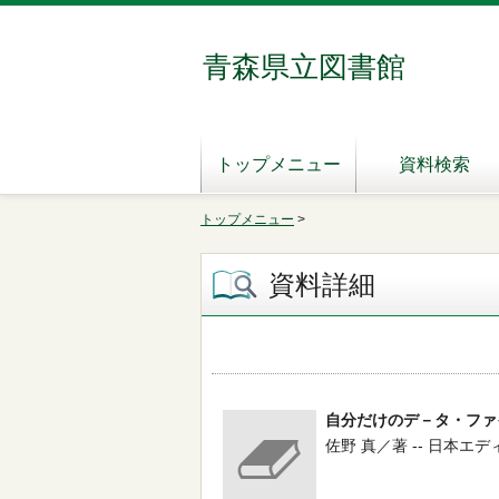
青森県立図書館
トップメニュー
資料検索
トップメニュー
>
資料詳細
自分だけのデ－タ・ファ
佐野 真／著 -- 日本エデ