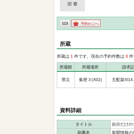
SDI
予約かごへ
所蔵
所蔵は
1
件です。現在の予約件数は
0
件
所蔵館
所蔵場所
請求
県立
集密３(X02)
主配架/014.7
資料詳細
タイトル
自分だけの
副書名
新聞情報の