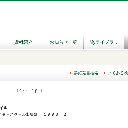
資料紹介
お知らせ一覧
Myライブラリ
詳細蔵書検索
よくある検
1 件中、 1 件目
イル
ィタ－スク－ル出版部 -- １９９３．２ --