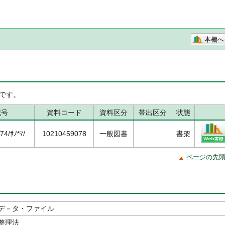
本棚へ
です。
記号
資料コード
資料区分
帯出区分
状態
4/ｻﾉ*ﾏ/
10210459078
一般図書
書架
ページの先
デ－タ・ファイル
整理法