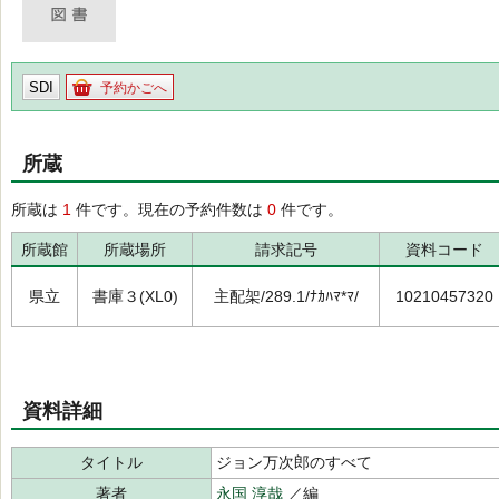
SDI
予約かごへ
所蔵
所蔵は
1
件です。現在の予約件数は
0
件です。
所蔵館
所蔵場所
請求記号
資料コード
県立
書庫３(XL0)
主配架/289.1/ﾅｶﾊﾏ*ﾏ/
10210457320
資料詳細
タイトル
ジョン万次郎のすべて
著者
永国 淳哉
／編