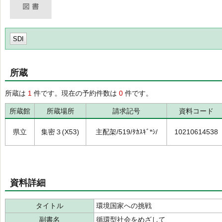
SDI
所蔵
所蔵は
1
件です。現在の予約件数は
0
件です。
所蔵館
所蔵場所
請求記号
資料コード
県立
集密３(X53)
主配架/519/ﾀｶｽｷﾞ*ｼ/
10210614538
資料詳細
タイトル
環境国家への挑戦
副書名
循環型社会をめざして