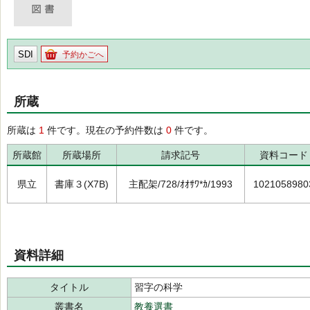
SDI
予約かごへ
所蔵
所蔵は
1
件です。現在の予約件数は
0
件です。
所蔵館
所蔵場所
請求記号
資料コード
県立
書庫３(X7B)
主配架/728/ｵｵｻﾜ*ｶ/1993
1021058980
資料詳細
タイトル
習字の科学
叢書名
教養選書