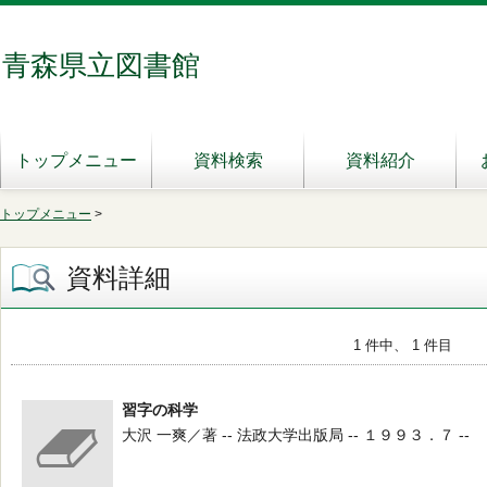
青森県立図書館
トップメニュー
資料検索
資料紹介
トップメニュー
>
資料詳細
1 件中、 1 件目
習字の科学
大沢 一爽／著 -- 法政大学出版局 -- １９９３．７ --