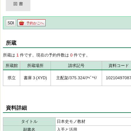
SDI
予約かごへ
所蔵
所蔵は
1
件です。現在の予約件数は
0
件です。
所蔵館
所蔵場所
請求記号
資料コード
県立
書庫３(XYD)
主配架/375.324/ｱﾍﾞ*ｲ/
1021049708
資料詳細
タイトル
日本史モノ教材
副書名
入手と活用