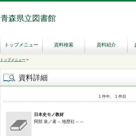
青森県立図書館
トップメニュー
資料検索
資料紹介
トップメニュー
>
資料詳細
1 件中、 1 件目
日本史モノ教材
阿部 泉／著 -- 地歴社 -- --