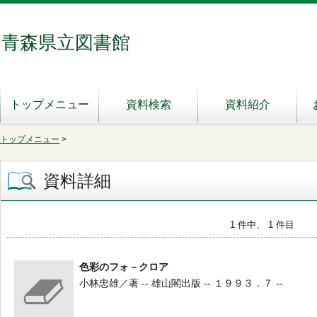
青森県立図書館
トップメニュー
資料検索
資料紹介
トップメニュー
>
資料詳細
1 件中、 1 件目
色彩のフォ－クロア
小林忠雄／著 -- 雄山閣出版 -- １９９３．７ --