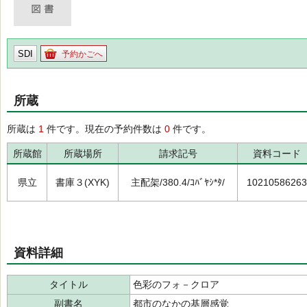
SDI
予約かごへ
所蔵
所蔵は
1
件です。現在の予約件数は
0
件です。
所蔵館
所蔵場所
請求記号
資料コード
県立
書庫３(XYK)
主配架/380.4/ｺﾊﾞﾔｼ*ﾀ/
10210586263
資料詳細
タイトル
色彩のフォ－クロア
副書名
都市のなかの基層感覚