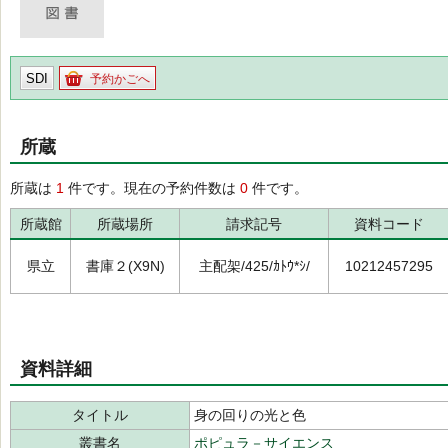
SDI
予約かごへ
所蔵
所蔵は
1
件です。現在の予約件数は
0
件です。
所蔵館
所蔵場所
請求記号
資料コード
県立
書庫２(X9N)
主配架/425/ｶﾄｳ*ｼ/
10212457295
資料詳細
タイトル
身の回りの光と色
叢書名
ポピュラ－サイエンス