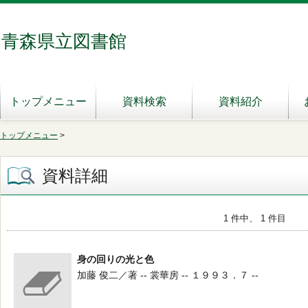
青森県立図書館
トップメニュー
資料検索
資料紹介
トップメニュー
>
資料詳細
1 件中、 1 件目
身の回りの光と色
加藤 俊二／著 -- 裳華房 -- １９９３．７ --