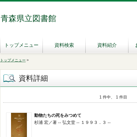
青森県立図書館
トップメニュー
資料検索
資料紹介
トップメニュー
>
資料詳細
1 件中、 1 件目
動物たちの死をみつめて
杉浦 宏／著 -- 弘文堂 -- １９９３．３ --