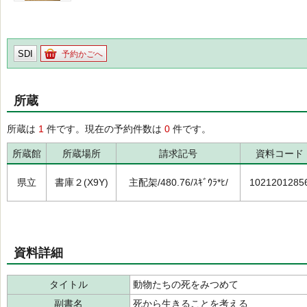
SDI
予約かごへ
所蔵
所蔵は
1
件です。現在の予約件数は
0
件です。
所蔵館
所蔵場所
請求記号
資料コード
県立
書庫２(X9Y)
主配架/480.76/ｽｷﾞｳﾗ*ﾋ/
1021201285
資料詳細
タイトル
動物たちの死をみつめて
副書名
死から生きることを考える