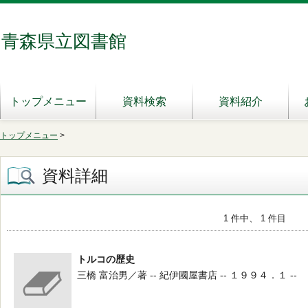
青森県立図書館
トップメニュー
資料検索
資料紹介
トップメニュー
>
資料詳細
1 件中、 1 件目
トルコの歴史
三橋 富治男／著 -- 紀伊國屋書店 -- １９９４．１ --