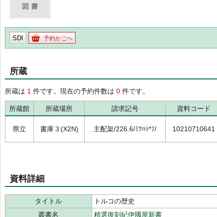
SDI
予約かごへ
所蔵
所蔵は
1
件です。現在の予約件数は
0
件です。
所蔵館
所蔵場所
請求記号
資料コード
県立
書庫３(X2N)
主配架/226.6/ﾐﾂﾊｼ*ﾌ/
10210710641
資料詳細
タイトル
トルコの歴史
叢書名
精選復刻紀伊國屋新書